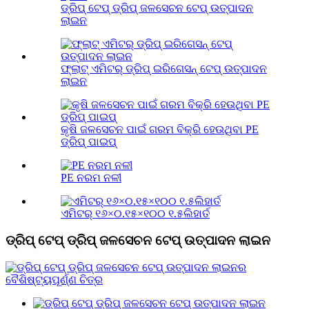
ଡ୍ରିପ୍ ଟେପ୍ ଡ୍ରିପ୍ ଜଳସେଚନ ଟେପ୍ ଉତ୍ପାଦନ
ଲାଇନ
ଫ୍ଲାଟ୍ ଏମିଟର୍ ଡ୍ରିପ୍ ଇରିଗେସନ୍ ଟେପ୍ ଉତ୍ପାଦନ
ଲାଇନ
କୃଷି ଜଳସେଚନ ପାଇଁ ଗରମ ବିକ୍ରି ହେଉଥିବା PE
ଡ୍ରିପ୍ ପାଇପ୍
PE ନରମ ନଳୀ
ଏମିଟର୍ ୧୬×୦.୧୫×୧୦୦ ୧.୫ଲିହାର୍ତ
ଡ୍ରିପ୍ ଟେପ୍ ଡ୍ରିପ୍ ଜଳସେଚନ ଟେପ୍ ଉତ୍ପାଦନ ଲାଇନ