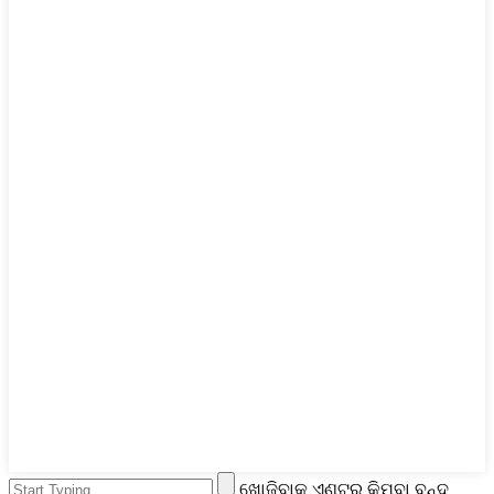
ଖୋଜିବାକୁ ଏଣ୍ଟର୍ କିମ୍ବା ବନ୍ଦ