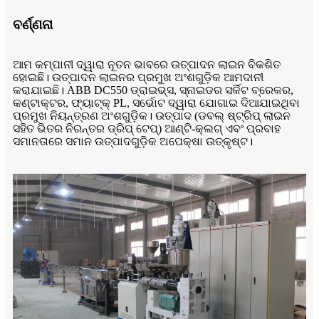
ବର୍ଣ୍ଣନା
ଆମ କମ୍ପାନୀ ଦ୍ୱାରା ନୂତନ ଭାବରେ ଉତ୍ପାଦନ ଲାଇନ ବିକଶିତ
ହୋଇଛି। ଉତ୍ପାଦନ ଲାଇନର ପ୍ରମୁଖ ଅଂଶଗୁଡ଼ିକ ଆମଦାନୀ
କରାଯାଇଛି। ABB DC550 ଡ୍ରାଇଭ୍ସ, ସ୍ନାଇଡର ସର୍କିଟ ବ୍ରେକର,
କଣ୍ଟାକ୍ଟର, ଫ୍ୟାଟ୍କ୍ PL, ସର୍ଭୋଟ ଦ୍ୱାରା ଯୋଗାଇ ଦିଆଯାଇଥିବା
ପ୍ରମୁଖ ନିୟନ୍ତ୍ରଣ ଅଂଶଗୁଡ଼ିକ। ଉତ୍ପାଦ (ଡବଲ୍ ଷ୍ଟ୍ରିପ୍ ଲାଇନ
ସହିତ ଭିତର ନିରନ୍ତର ଡ୍ରିପ୍ ଟେପ୍) ଆଣ୍ଟି-କ୍ଲଗ୍ ଏବଂ ପ୍ରବାହ
ସମାନତାରେ ସମାନ ଉତ୍ପାଦଗୁଡ଼ିକ ଅପେକ୍ଷା ଉତ୍କୃଷ୍ଟ।