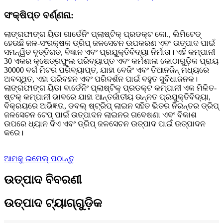
ସଂକ୍ଷିପ୍ତ ବର୍ଣ୍ଣନା:
ଲାଙ୍ଗଫାଙ୍ଗ ୟିଡା ଗାର୍ଡେନିଂ ପ୍ଲାଷ୍ଟିକ୍ ପ୍ରଡକ୍ଟ କୋ., ଲିମିଟେଡ୍
ହେଉଛି ଜଳ-ସଂରକ୍ଷକ ଡ୍ରିପ୍ ଜଳସେଚନ ଉପକରଣ ଏବଂ ଉତ୍ପାଦ ପାଇଁ
ସମନ୍ୱିତ ବୃତ୍ତିଗତ, ବିଜ୍ଞାନ ଏବଂ ପ୍ରଯୁକ୍ତିବିଦ୍ୟା ନିର୍ମାତା। ଏହି କମ୍ପାନୀ
30 ଏକର କ୍ଷେତ୍ରଫୁଲ ପରିବ୍ୟାପ୍ତ ଏବଂ କର୍ମଶାଳା କୋଠାଗୁଡ଼ିକ ପ୍ରାୟ
30000 ବର୍ଗ ମିଟର ପରିବ୍ୟାପ୍ତ, ଯାହା ବେଜିଂ ଏବଂ ତିଆନଜିନ୍ ମଧ୍ୟରେ
ଅବସ୍ଥିତ, ଏହା ପରିବହନ ଏବଂ ପରିଦର୍ଶନ ପାଇଁ ବହୁତ ସୁବିଧାଜନକ।
ଲାଙ୍ଗଫାଙ୍ଗ ୟିଡା ବାର୍ଡେନିଂ ପ୍ଲାଷ୍ଟିକ୍ ପ୍ରଡକ୍ଟ କମ୍ପାନୀ ଏକ ମିଳିତ-
ଷ୍ଟକ୍ କମ୍ପାନୀ ଭାବରେ ଯାହା ଆନ୍ତର୍ଜାତୀୟ ଉନ୍ନତ ପ୍ରଯୁକ୍ତିବିଦ୍ୟା,
ବିକ୍ରୟରେ ଅଭିଜ୍ଞତା, ଡବଲ୍ ଷ୍ଟ୍ରିପ୍ ଲାଇନ ସହିତ ଭିତର ନିରନ୍ତର ଡ୍ରିପ୍
ଜଳସେଚନ ଟେପ୍ ପାଇଁ ଉତ୍ପାଦନ ଲାଇନର ଗବେଷଣା ଏବଂ ବିକାଶ
ଉପରେ ଧ୍ୟାନ ଦିଏ ଏବଂ ଡ୍ରିପ୍ ଜଳସେଚନ ଉତ୍ପାଦ ପାଇଁ ଉତ୍ପାଦନ
କରେ।
ଆମକୁ ଇମେଲ୍ ପଠାନ୍ତୁ
ଉତ୍ପାଦ ବିବରଣୀ
ଉତ୍ପାଦ ଟ୍ୟାଗ୍‌ଗୁଡ଼ିକ