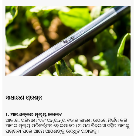
ସାଧାରଣ ପ୍ରଶ୍ନ
1. ଆପଣଙ୍କର ମୂଲ୍ୟ କେତେ?
ଆକାର, ପରିମାଣ ଏବଂ ଅନ୍ୟାନ୍ୟ ବଜାର କାରଣ ଉପରେ ନିର୍ଭର କରି
ଆମର ମୂଲ୍ୟ ପରିବର୍ତ୍ତନ ହୋଇପାରେ। ଆପଣ ବିବରଣୀ ସହିତ ଆମକୁ
ପଚାରିବା ପରେ ଆମେ ଆପଣଙ୍କୁ ଉଦ୍ଧୃତି ପଠାଇବୁ।