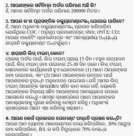
2. ଆପଣଙ୍କର ସର୍ବନିମ୍ନ ଅର୍ଡର ପରିମାଣ ଅଛି କି?
ହଁ, ଆମର ସର୍ବନିମ୍ନ ଅର୍ଡର ପରିମାଣ 200000 ମିଟର।
3. ଆପଣ କ’ଣ ପ୍ରାସଙ୍ଗିକ ଡକ୍ୟୁମେଣ୍ଟେସନ୍ ଯୋଗାଇ ପାରିବେ?
ହଁ, ଆମେ ଅଧିକାଂଶ ଡକ୍ୟୁମେଣ୍ଟେସନ୍ ପ୍ରଦାନ କରିପାରିବା
ଯେଉଁଥିରେ COC / ଅନୁରୂପ ପ୍ରମାଣପତ୍ର; ବୀମା; ଫର୍ମ E; CO;
ମାଗଣା ମାର୍କେଟିଂ ପ୍ରମାଣପତ୍ର ଏବଂ ଆବଶ୍ୟକୀୟ ଅନ୍ୟାନ୍ୟ
ରପ୍ତାନି ଡକ୍ୟୁମେଣ୍ଟ ଅନ୍ତର୍ଭୁକ୍ତ।
୪. ହାରାହାରି ଲିଡ୍ ଟାଇମ୍ କେତେ?
ଟ୍ରେଲ୍ ଅର୍ଡର ପାଇଁ, ଲିଡ୍ ଟାଇମ୍ ପ୍ରାୟ 15 ଦିନ। ବହୁଳ ଉତ୍ପାଦନ
ପାଇଁ, ଲିଡ୍ ଟାଇମ୍ ଜମା ପାଇବାର 25-30 ଦିନ ପରେ। ଲିଡ୍ ଟାଇମ୍
ସେତେବେଳେ କାର୍ଯ୍ୟକାରୀ ହୁଏ ଯେତେବେଳେ (1) ଆମେ ଆପଣଙ୍କର
ଜମା ପାଇଥାଉ, ଏବଂ (2) ଆମେ ଆପଣଙ୍କର ଉତ୍ପାଦ ପାଇଁ
ଆପଣଙ୍କର ଚୂଡ଼ାନ୍ତ ଅନୁମୋଦନ ପାଇଥାଉ। ଯଦି ଆମର ଲିଡ୍
ଟାଇମ୍ ଆପଣଙ୍କ ସମୟସୀମା ସହିତ କାମ କରେ ନାହିଁ, ଦୟାକରି
ଆପଣଙ୍କର ବିକ୍ରୟ ସହିତ ଆପଣଙ୍କର ଆବଶ୍ୟକତା ଉପରେ
ଆଲୋଚନା କରନ୍ତୁ। ସମସ୍ତ କ୍ଷେତ୍ରରେ ଆମେ ଆପଣଙ୍କର
ଆବଶ୍ୟକତାକୁ ପୂରଣ କରିବାକୁ ଚେଷ୍ଟା କରିବୁ। ଅଧିକାଂଶ
କ୍ଷେତ୍ରରେ ଆମେ ଏହା କରିବାକୁ ସକ୍ଷମ।
୫. ଆପଣ କେଉଁ ପ୍ରକାରର ପେମେଣ୍ଟ ପଦ୍ଧତି ଗ୍ରହଣ କରନ୍ତି?
ଆପଣ ଆମ ବ୍ୟାଙ୍କ ଆକାଉଣ୍ଟରେ ଦେୟ କରିପାରିବେ, 30% ଆଗୁଆ
ଜମା କରିପାରିବେ, B/L ର କପି ବିରୁଦ୍ଧରେ 70% ବାଲାନ୍ସ
ଦେଇପାରିବେ।