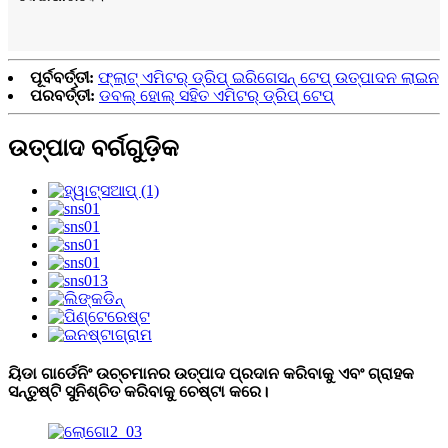
ପୂର୍ବବର୍ତ୍ତୀ:
ଫ୍ଲାଟ୍ ଏମିଟର୍ ଡ୍ରିପ୍ ଇରିଗେସନ୍ ଟେପ୍ ଉତ୍ପାଦନ ଲାଇନ
ପରବର୍ତ୍ତୀ:
ଡବଲ୍ ହୋଲ୍ ସହିତ ଏମିଟର୍ ଡ୍ରିପ୍ ଟେପ୍
ଉତ୍ପାଦ ବର୍ଗଗୁଡ଼ିକ
ୟିଡା ଗାର୍ଡେନିଂ ଉଚ୍ଚମାନର ଉତ୍ପାଦ ପ୍ରଦାନ କରିବାକୁ ଏବଂ ଗ୍ରାହକ
ସନ୍ତୁଷ୍ଟି ସୁନିଶ୍ଚିତ କରିବାକୁ ଚେଷ୍ଟା କରେ।