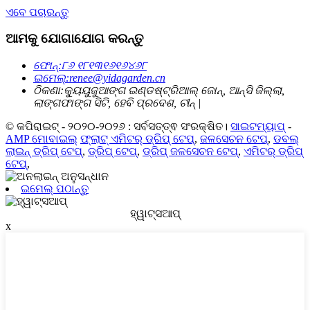
ଏବେ ପଚାରନ୍ତୁ
ଆମକୁ ଯୋଗାଯୋଗ କରନ୍ତୁ
ଫୋନ୍:
୮୬ ୧୮୧୩୧୬୧୬୪୬୮
ଇମେଲ୍:
renee@yidagarden.cn
ଠିକଣା:
କ୍ୟୁୟୁଜୁଆଙ୍ଗ ଇଣ୍ଡଷ୍ଟ୍ରିଆଲ୍ ଜୋନ୍, ଆନ୍ସି ଜିଲ୍ଲା,
ଲାଙ୍ଗଫାଙ୍ଗ ସିଟି, ହେବି ପ୍ରଦେଶ, ଚୀନ୍ |
© କପିରାଇଟ୍ - ୨୦୨୦-୨୦୨୬ : ସର୍ବସତ୍ତ୍ଵ ସଂରକ୍ଷିତ।
ସାଇଟମ୍ୟାପ୍
-
AMP ମୋବାଇଲ୍
ଫ୍ଲାଟ୍ ଏମିଟର୍ ଡ୍ରିପ୍ ଟେପ୍
,
ଜଳସେଚନ ଟେପ୍
,
ଡବଲ୍
ଲାଇନ୍ ଡ୍ରିପ୍ ଟେପ୍
,
ଡ୍ରିପ୍ ଟେପ୍
,
ଡ୍ରିପ୍ ଜଳସେଚନ ଟେପ୍
,
ଏମିଟର୍ ଡ୍ରିପ୍
ଟେପ୍
,
ଇମେଲ୍ ପଠାନ୍ତୁ
ହ୍ୱାଟ୍ସଆପ୍
x